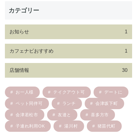
カテゴリー
お知らせ
1
カフェナビおすすめ
1
店舗情報
30
お一人様
テイクアウト可
デートに
ペット同伴可
ランチ
会津坂下町
会津若松市
友達と
喜多方市
子連れ利用OK
湯川村
猪苗代町