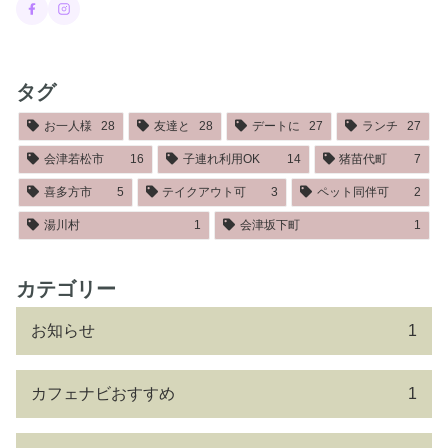
タグ
お一人様
28
友達と
28
デートに
27
ランチ
27
会津若松市
16
子連れ利用OK
14
猪苗代町
7
喜多方市
5
テイクアウト可
3
ペット同伴可
2
湯川村
1
会津坂下町
1
カテゴリー
お知らせ
1
カフェナビおすすめ
1