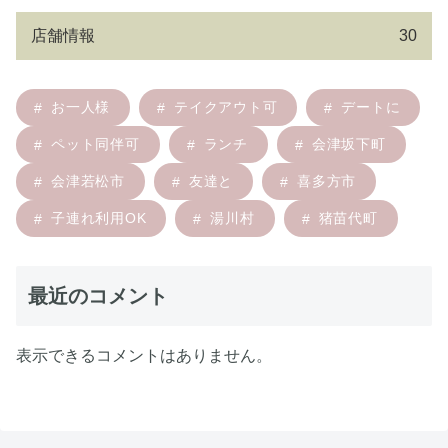
店舗情報
30
お一人様
テイクアウト可
デートに
ペット同伴可
ランチ
会津坂下町
会津若松市
友達と
喜多方市
子連れ利用OK
湯川村
猪苗代町
最近のコメント
表示できるコメントはありません。