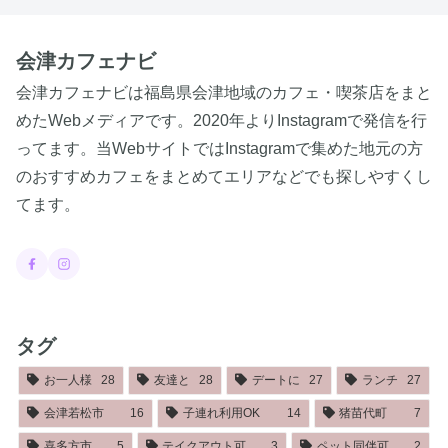
会津カフェナビ
会津カフェナビは福島県会津地域のカフェ・喫茶店をまと
めたWebメディアです。2020年よりInstagramで発信を行
ってます。当WebサイトではInstagramで集めた地元の方
のおすすめカフェをまとめてエリアなどでも探しやすくし
てます。
タグ
お一人様
28
友達と
28
デートに
27
ランチ
27
会津若松市
16
子連れ利用OK
14
猪苗代町
7
喜多方市
5
テイクアウト可
3
ペット同伴可
2