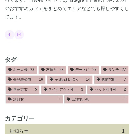
ってます。当WebサイトではInstagramで集めた地元の方
のおすすめカフェをまとめてエリアなどでも探しやすくし
てます。
タグ
お一人様
28
友達と
28
デートに
27
ランチ
27
会津若松市
16
子連れ利用OK
14
猪苗代町
7
喜多方市
5
テイクアウト可
3
ペット同伴可
2
湯川村
1
会津坂下町
1
カテゴリー
お知らせ
1