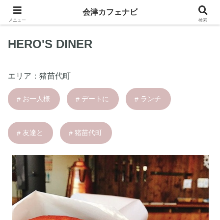
会津カフェナビ
メニュー
検索
HERO'S DINER
エリア：
猪苗代町
お一人様
デートに
ランチ
友達と
猪苗代町