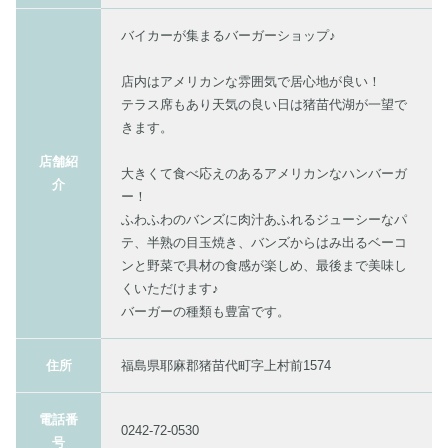
バイカーが集まるバーガーショップ♪
店内はアメリカンな雰囲気で居心地が良い！
テラス席もあり天気の良い日は猪苗代湖が一望で
きます。
店舗紹
大きくて食べ応えのあるアメリカンなハンバーガ
介
ー！
ふわふわのバンズに肉汁あふれるジューシーなパ
テ、半熟の目玉焼き、バンズからはみ出るベーコ
ンと野菜で具材の食感が楽しめ、最後まで美味し
くいただけます♪
バーガーの種類も豊富です。
住所
福島県耶麻郡猪苗代町字上村前1574
電話番
0242-72-0530
号